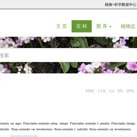
植物+科学数据中心
(current)
(current)
主 页
百 科
图 库
植物志
s
PPBC
CVH
Col
TPL
IPNI
ientalis var. argyi
Platycladus orientalis subsp. chengii
Platycladus orientalis f. pendula
Platycladus chengii
ieboldii
Thuja orientalis var. beverleyensis
Biota orientalis f. sieboldii
Biota orientalis var. beverleyensis