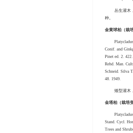
丛生灌木
种。
金黄球柏（栽
Platycladus
Conif. and Gink
Pinet ed. 2. 422
Rehd. Man. Cult
Schneid. Silva T
48. 1949.
矮型灌木
金塔柏（栽培
Platycladu
Stand. Cycl. Hor
Trees and Shrubs