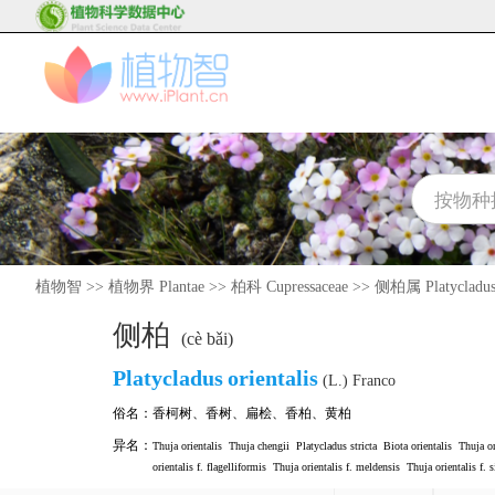
植物智
>>
植物界 Plantae
>>
柏科 Cupressaceae
>>
侧柏属 Platycladu
侧柏
(cè bǎi)
Platycladus
orientalis
(L.) Franco
俗名：
香柯树
、
香树
、
扁桧
、
香柏
、
黄柏
异名：
Thuja orientalis
Thuja chengii
Platycladus stricta
Biota orientalis
Thuja or
orientalis f. flagelliformis
Thuja orientalis f. meldensis
Thuja orientalis f. s