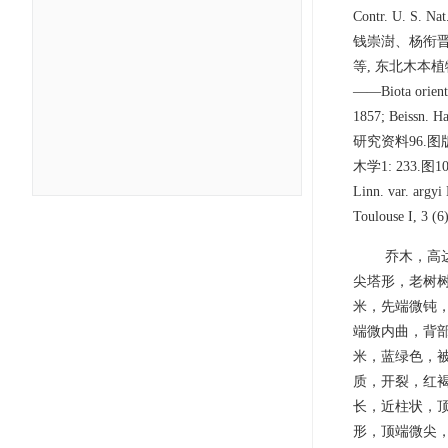
Contr. U. S. Na
钱崇澍、杨衔晋, 中
等, 东北木本植物图志1
——Biota oriental
1857; Beissn.
研究资料96.图版2
木学1: 233.图1
Linn. var. argy
Toulouse I, 3 (6
乔木，高
尖塔形，老树树
米，先端微钝
端微内曲，背
米，蓝绿色，被
质，开裂，红
长，近柱状，顶
形，顶端微尖，