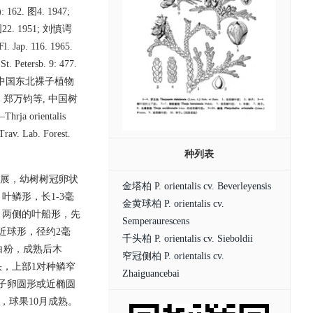
: 162. 图4. 1947;
2. 1951; 刘慎谔
ap. 116. 1965.
t. Petersb. 9: 477.
34;竹内亮, 中国东北裸子植物
9; 郑万钧等, 中国树
a orientalis
rav. Lab. Forest.
种列表
斜展，幼树树冠卵状
金塔柏 P. orientalis cv. Beverleyensis
鳞形，长1-3毫
金黄球柏 P. orientalis cv.
，两侧的叶船形，先
Semperaurescens
近球形，径约2毫
千头柏 P. orientalis cv. Sieboldii
被白粉，成熟后木
窄冠侧柏 P. orientalis cv.
，上部1对种鳞窄
Zhaiguancebai
子卵圆形或近椭圆
，球果10月成熟。