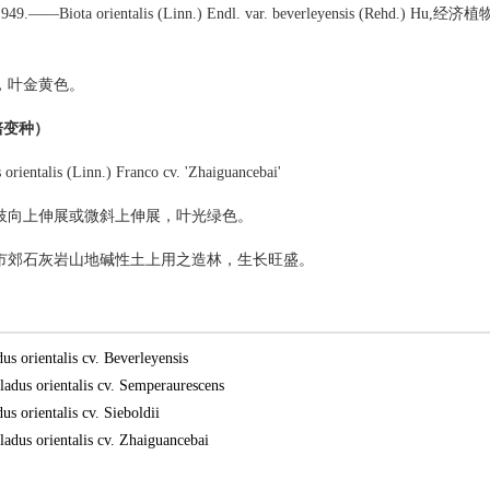
 1949.——Biota orientalis (Linn.) Endl. var. beverleyensis (Rehd.) Hu
，叶金黄色。
培变种）
 orientalis (Linn.) Franco cv. 'Zhaiguancebai'
枝向上伸展或微斜上伸展，叶光绿色。
市郊石灰岩山地碱性土上用之造林，生长旺盛。
 orientalis cv. Beverleyensis
us orientalis cv. Semperaurescens
 orientalis cv. Sieboldii
us orientalis cv. Zhaiguancebai