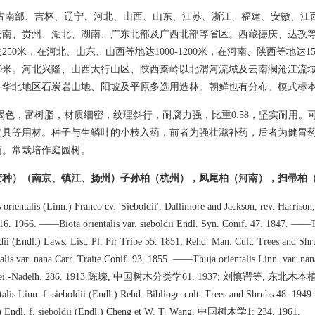
古南部、吉林、辽宁、河北、山西、山东、江苏、浙江、福建、安徽、江
云南、贵州、湖北、湖南、广东北部及广西北部等省区。西藏德庆、达孜
250米，在河北、山东、山西等地达1000-1200米，在河南、陕西等地达1
00米。河北兴隆、山西太行山区、陕西秦岭以北渭河流域及云南澜沧江流
、华北地区石炭岩山地、阳坡及平原多选用造林。朝鲜也有分布。模式标
褐色，富树脂，材质细密，纹理斜行，耐腐力强，比重0.58，坚实耐用。
文具等用材。种子与生鳞叶的小枝入药，前者为强壮滋补药，后者为健胃
药。常栽培作庭园树。
变种）（南京、镇江、扬州）子孙柏（杭州），凤尾柏（河南），扫帚柏
 orientalis (Linn.) Franco cv. 'Sieboldii', Dallimore and Jackson, rev. Harriso
16. 1966. ——Biota orientalis var. sieboldii Endl. Syn. Conif. 47. 1847. ——T
ldii (Endl.) Laws. List. Pl. Fir Tribe 55. 1851; Rehd. Man. Cult. Trees and Shr
is var. nana Carr. Traite Conif. 93. 1855. ——Thuja orientalis Linn. var. nan
 Frei.-Nadelh. 286. 1913.陈嵘, 中国树木分类学61. 1937; 刘慎谔等, 东北木本
is Linn. f. sieboldii (Endl.) Rehd. Bibliogr. cult. Trees and Shrubs 48. 19
n.) Endl. f. sieboldii (Endl.) Cheng et W. T. Wang, 中国树木学1: 234. 1961.