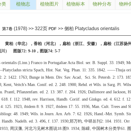
分类
植物志
植物图片
植物标本
物种分布
物种
(1978) >> 322页
>> 侧柏 Platycladus orientalis
》
第7卷
PDF
） 黄柏（华北），香柏（河北），扁柏（浙江、安徽），扁桧（江苏扬
 图版72: 9-10，图版74: 5-7
 orientalis (Linn.) Franco in Portugaliae Acta Biol. ser. B. Suppl. 33. 1949; M
Platycladus stricta Spach, Hist. Nat. Veg. Phan. 11: 335. 1842. ——Thuja orie
2. 2: 1422. 1763; Bunge in Mem. Div. Sav. Acad、Sci. St. Petersb. 2: 173. 1833
8; Kent, Veitch's Man. Conif. ed. 2. 248. 1900; Rehd. et Wils. in Sarg. Pl. Wils
 u. Prantl, Pflanzenfam. ed. 2. 13: 387. f. 204. 1926; Dallimore and Jackson, H
. 618. f. 112. 1948, rev. Harrison, Handb. Coriif. and Ginkgo. ed. 4. 612. f. 1
 4: 125. 1923, ibidem 8: 9. 1927, ibidem 17: 55. 1936, Man. Cult. Trees and S
Bibliogr. 48. 1949; Wils. in Journ. Arn. Arb. 7: 62. 1926; Hand.-Mzt. Symb. Sin
ch. Handb. Nadelh. ed. 3. 496, f. 137. 1930;郑万钧, 中研丛刊2: 104. 1931. Orr i
51. 1933; 周汉藩, 河北习见树木图说18.图9. 1934; 陈嵘, 中国树木分类学61. 图48. 