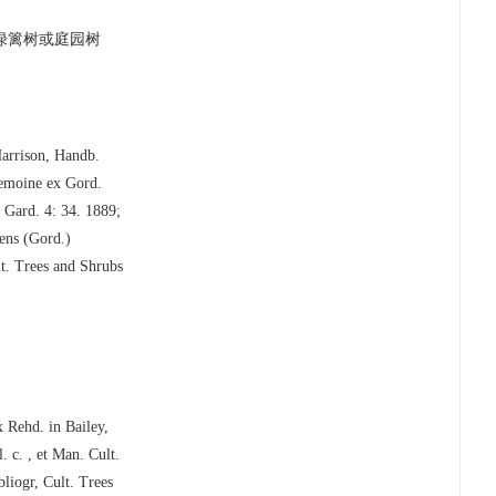
绿篱树或庭园树
Harrison, Handb.
Lemoine ex Gord.
 Gard. 4: 34. 1889;
ens (Gord.)
lt. Trees and Shrubs
x Rehd. in Bailey,
 c. , et Man. Cult.
liogr, Cult. Trees