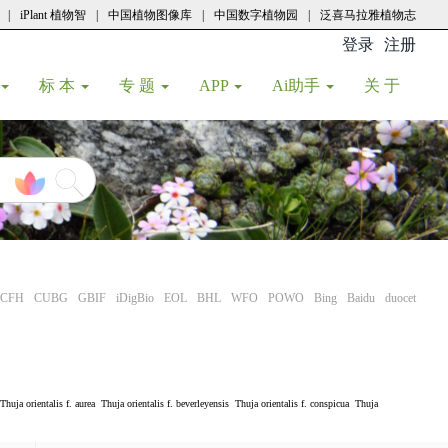
|
iPlant 植物智
|
中国植物图像库
|
中国数字植物园
|
泛喜马拉雅植物志
登录
注册
(current
标 本
专 题
APP
Ai助手
关 于
CFH
CUBG
GBIF
iDigBio
EOL
BHL
WFO
POWO
Bing
Baidu
duocet
Thuja orientalis f. aurea
Thuja orientalis f. beverleyensis
Thuja orientalis f. conspicua
Thuja