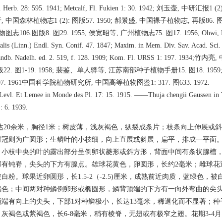
t. Herb. 28: 595. 1941; Metcalf, Fl. Fukien 1: 30. 1942; 刘玉壶, 中研汇报1 (2)
国森林植物志1 (2): 图版57. 1950; 郝景盛, 中国裸子植物志, 再版86. 图2
06.图版8. 图29. 1955; 侯宽昭等, 广州植物志75. 图17. 1956; Ohwi, Fl. J
is (Linn.) Endl. Syn. Conif. 47. 1847; Maxim. in Mem. Div. Sav. Acad. Sci. S
 Handb. Nadelh. ed. 2. 519, f. 128. 1909; Kom. Fl. URSS 1: 197. 19
2. 图1-19. 1958; 裴鉴、单人骅等, 江苏南部种子植物手册15. 图18. 195
07. 1961中国科学院植物研究所, 中国高等植物图鉴1: 317. 图633. 1972. ——Thrj
i Levl. Et Lemee in Monde des Pl. 17: 15. 1915. ——Thuja chengii Gaussen in T
): 6. 1939.
达20余米，胸径1米；树皮薄，浅灰褐色，纵裂成条片；枝条向上伸展或
冠则为广圆形；生鳞叶的小枝细，向上直展或斜展，扁平，排成一平面。叶
，小枝中央的叶的露出部分呈倒卵状菱形或斜方形，背面中间有条状腺槽
部有钝脊，尖头的下方有腺点。雄球花黄色，卵圆形，长约2毫米；雌球花
白粉。球果近卵圆形，长1.5-2（-2.5)厘米，成熟前近肉质，蓝绿色，
褐色；中间两对种鳞倒卵形或椭圆形，鳞背顶端的下方有一向外弯曲的尖头
端有向上的尖头，下部1对种鳞极小，长达13毫米，稀退化而不显著；种
灰褐色或紫褐色，长6-8毫米，稍有棱脊，无翅或有极窄之翅。花期3-4月