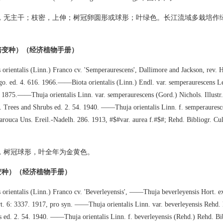
，无主干；枝密，上伸；树冠卵圆形或球形；叶绿色。长江流域多栽培作
培变种）（经济植物手册）
 orientalis (Linn.) Franco cv. 'Semperaurescens', Dallimore and Jackson, rev. 
go. ed. 4. 616. 1966.——Biota orientalis (Linn.) Endl. var. semperaurescens 
. 1875.——Thuja orientalis Linn. var. semperaurescens (Gord.) Nichols. Illustr.
. Trees and Shrubs ed. 2. 54. 1940. ——Thuja orientalis Linn. f. semperauresc
arouca Uns. Ereil.-Nadelh. 286. 1913, #$#var. aurea f.#$#; Rehd. Bibliogr. Cu
，树冠球形，叶全年为金黄色。
变种）（经济植物手册）
s orientalis (Linn.) Franco cv. 'Beverleyensis', ——Thuja beverleyensis Hort. e
t. 6: 3337. 1917, pro syn. ——Thuja orientalis Linn. var. beverleyensis Rehd. l.
 ed. 2. 54. 1940. ——Thuja orientalis Linn. f. beverleyensis (Rehd.) Rehd. Bib