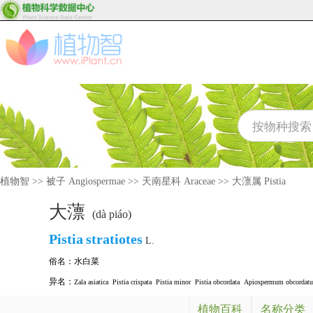
植物智
>>
被子 Angiospermae
>>
天南星科 Araceae
>>
大薸属 Pistia
大薸
(dà piáo)
Pistia
stratiotes
L.
俗名：
水白菜
异名：
Zala asiatica
Pistia crispata
Pistia minor
Pistia obcordata
Apiospermum obcordat
植物百科
名称分类