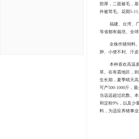
部厚，二面被毛，基
外被茸毛。花期5-1
福建、台湾、
等省都有栽培。全球
全株作猪饲料
肿、小便不利、汗皮
本种喜欢高温
草。在有霜地区，则
生长期，夏季晴天高
可产500-1000
当远远超过此数。本种
和淀粉9%，以及少
料，为适应养猪事业