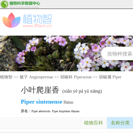
植物智
>>
被子 Angiospermae
>>
胡椒科 Piperaceae
>>
胡椒属 Piper
小叶爬崖香
(xiǎo yè pá yá xiāng)
Piper
sintenense
Hatus.
异名：
Piper arboricola
Piper hispidum Hayata
植物百科
名称分类