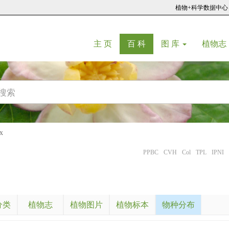
植物+科学数据中心
(current)
(current)
主 页
百 科
图 库
植物志
x
PPBC
CVH
Col
TPL
IPNI
分类
植物志
植物图片
植物标本
物种分布