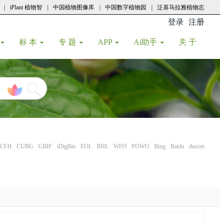
|
iPlant 植物智
|
中国植物图像库
|
中国数字植物园
|
泛喜马拉雅植物志
登录
注册
(current
标 本
专 题
APP
Ai助手
关 于
CFH
CUBG
GBIF
iDigBio
EOL
BHL
WFO
POWO
Bing
Baidu
duocet