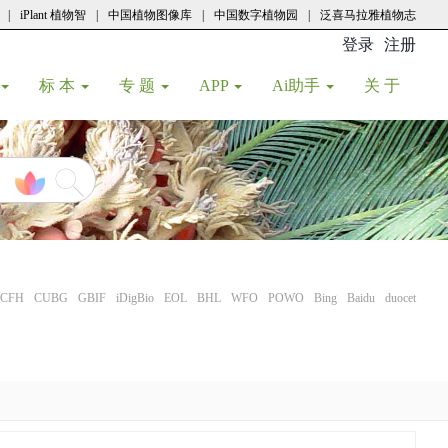
|
iPlant 植物智
|
中国植物图像库
|
中国数字植物园
|
泛喜马拉雅植物志
登录
注册
(current
标 本
专 题
APP
Ai助手
关 于
CFH
CUBG
GBIF
iDigBio
EOL
BHL
WFO
POWO
Bing
Baidu
duocet