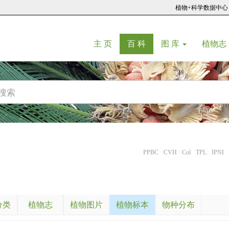
植物+科学数据中心
(current)
(current)
主 页
百 科
图 库
植物志
PPBC
CVH
Col
TPL
IPNI
分类
植物志
植物图片
植物标本
物种分布