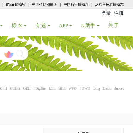
|
iPlant 植物智
|
中国植物图像库
|
中国数字植物园
|
泛喜马拉雅植物志
登录
注册
(current
标 本
专 题
APP
Ai助手
关 于
CFH
CUBG
GBIF
iDigBio
EOL
BHL
WFO
POWO
Bing
Baidu
duocet