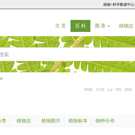
植物+科学数据中心
(current)
(current)
主 页
百 科
图 库
植物志
us
PPBC
CVH
Col
TPL
IPNI
分类
植物志
植物图片
植物标本
物种分布