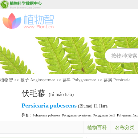
植物智
>>
被子 Angiospermae
>>
蓼科 Polygonaceae
>>
蓼属 Persicaria
伏毛蓼
(fú máo liǎo)
Persicaria
pubescens
(Blume) H. Hara
异名：
Polygonum pubescens
Polygonum oryzetorum
Polygonum donii
Polygonum flac
植物百科
名称分类