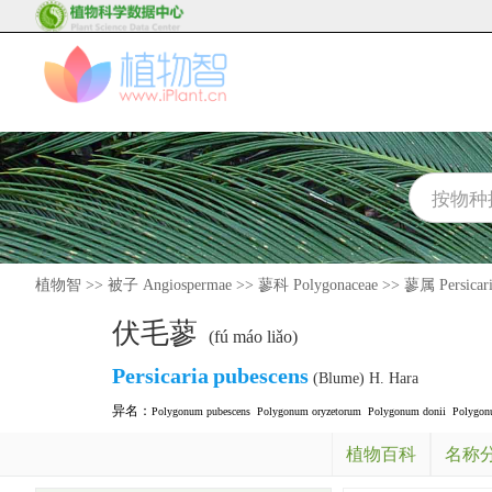
植物智
>>
被子 Angiospermae
>>
蓼科 Polygonaceae
>>
蓼属 Persicar
伏毛蓼
(fú máo liǎo)
Persicaria
pubescens
(Blume) H. Hara
异名：
Polygonum pubescens
Polygonum oryzetorum
Polygonum donii
Polygon
植物百科
名称