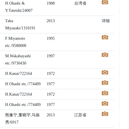
H.Ohashi &
1988
台湾省
Y.Tateishi/24007
Taku
2013
详细
Miyazaki/1310191
F.Miyamoto
1995
etc./9580008
M.Wakabayashi
1997
etc./9730430
H.Kanai/722164
1972
H.Ohashi etc./774489
1977
H.Kanai/722164
1972
H.Ohashi etc./774489
1977
熊豫宁,董晓宇,马振
2013
江苏省
秀/6917