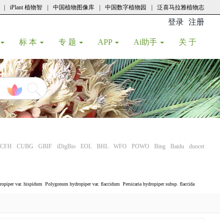
|
iPlant 植物智
|
中国植物图像库
|
中国数字植物园
|
泛喜马拉雅植物志
登录
注册
(current
标 本
专 题
APP
Ai助手
关 于
CFH
CUBG
GBIF
iDigBio
EOL
BHL
WFO
POWO
Bing
Baidu
duocet
opiper var. hispidum
Polygonum hydropiper var. flaccidum
Persicaria hydropiper subsp. flaccida