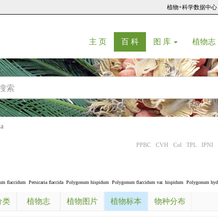
植物+科学数据中心
(current)
(current)
主 页
百 科
图 库
植物志
ia
PPBC
CVH
Col
TPL
IPNI
um flaccidum
Persicaria flaccida
Polygonum hispidum
Polygonum flaccidum var. hispidum
Polygonum hydr
分类
植物志
植物图片
植物标本
物种分布