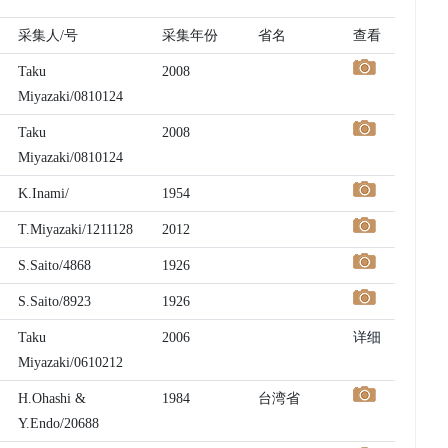
采集人/号
采集年份
省名
查看
Taku
2008
Miyazaki/0810124
Taku
2008
Miyazaki/0810124
K.Inami/
1954
T.Miyazaki/1211128
2012
S.Saito/4868
1926
S.Saito/8923
1926
Taku
2006
详细
Miyazaki/0610212
H.Ohashi &
1984
台湾省
Y.Endo/20688