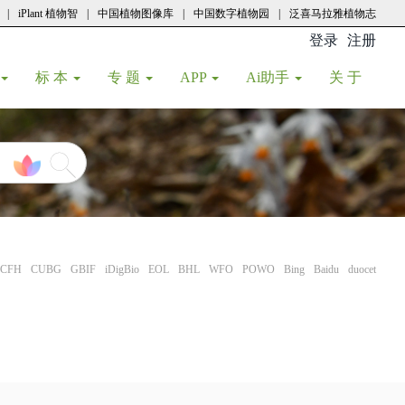
|
iPlant 植物智
|
中国植物图像库
|
中国数字植物园
|
泛喜马拉雅植物志
登录
注册
(current
标 本
专 题
APP
Ai助手
关 于
CFH
CUBG
GBIF
iDigBio
EOL
BHL
WFO
POWO
Bing
Baidu
duocet