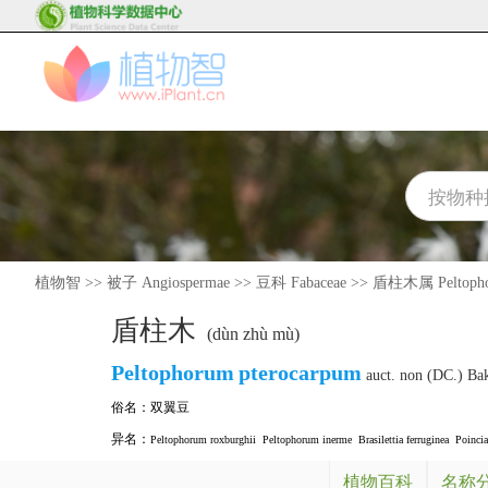
植物智
>>
被子 Angiospermae
>>
豆科 Fabaceae
>>
盾柱木属 Peltoph
盾柱木
(dùn zhù mù)
Peltophorum
pterocarpum
auct. non (DC.) Ba
俗名：
双翼豆
异名：
Peltophorum roxburghii
Peltophorum inerme
Brasilettia ferruginea
Poincia
植物百科
名称