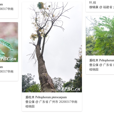
叶,枝
um
徐锦泉
@
福建省 
00317华南
盾柱木 Peltophorum 
曾云保
@
广东省 广
um
植物园
00317华南
盾柱木 Peltophorum pterocarpum
曾云保
@
广东省 广州市 20200317华南
植物园