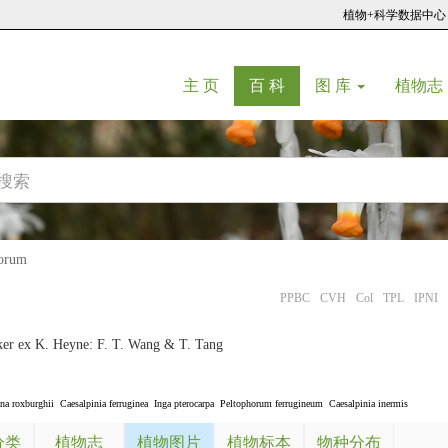
植物+科学数据中心
(current)
(current)
主 页
百 科
图 库
植物志
orum
PPBC
CVH
Col
TPL
IPNI
ker ex K. Heyne: F. T. Wang & T. Tang
na roxburghii
Caesalpinia ferruginea
Inga pterocarpa
Peltophorum ferrugineum
Caesalpinia inermis
分类
植物志
植物图片
植物标本
物种分布