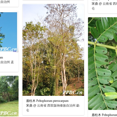
族自治州
宋鼎
@
云南省 西
仑
um
自治州 孟
盾柱木 Peltophorum pterocarpum
宋鼎
@
云南省 西双版纳傣族自治州 勐
仑
盾柱木 Peltophorum 