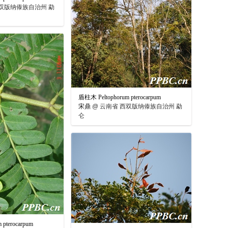
双版纳傣族自治州 勐
盾柱木 Peltophorum pterocarpum
宋鼎
@
云南省 西双版纳傣族自治州 勐
仑
pterocarpum