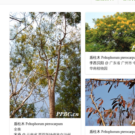
盾柱木 Peltophorum pterocarp
李西贝阳
@
广东省 广州市 
华南植物园
盾柱木 Peltophorum pterocarpum
全株
盾柱木 Peltophorum pterocarp
宋鼎
@
云南省 西双版纳傣族自治州