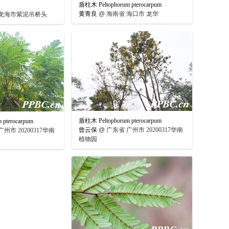
盾柱木 Peltophorum pterocarpum
黄青良
@
海南省 海口市 龙华
龙海市紫泥吊桥头
盾柱木 Peltophorum pterocarpum
pterocarpum
曾云保
@
广东省 广州市 20200317华南
州市 20200317华南
植物园