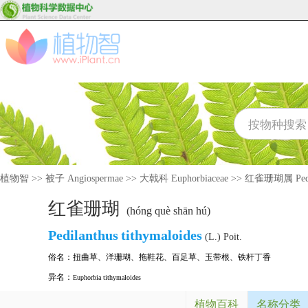
植物智
>>
被子 Angiospermae
>>
大戟科 Euphorbiaceae
>>
红雀珊瑚属 Pedil
红雀珊瑚
(hóng què shān hú)
Pedilanthus
tithymaloides
(L.) Poit.
俗名：
扭曲草
、
洋珊瑚
、
拖鞋花
、
百足草
、
玉带根
、
铁杆丁香
异名：
Euphorbia tithymaloides
植物百科
名称分类