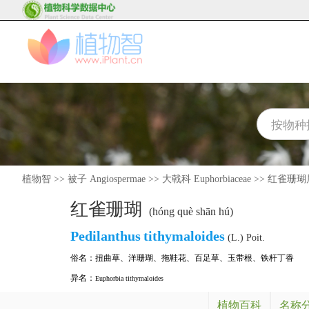
植物智
>>
被子 Angiospermae
>>
大戟科 Euphorbiaceae
>>
红雀珊瑚属 P
红雀珊瑚
(hóng què shān hú)
Pedilanthus
tithymaloides
(L.) Poit.
俗名：
扭曲草
、
洋珊瑚
、
拖鞋花
、
百足草
、
玉带根
、
铁杆丁香
异名：
Euphorbia tithymaloides
植物百科
名称