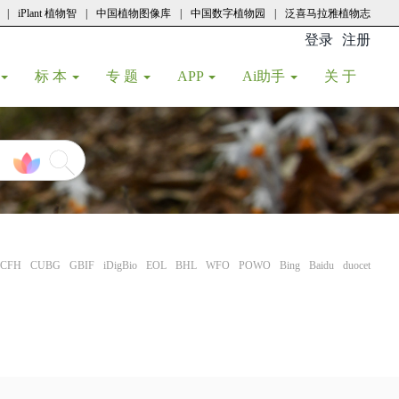
|
iPlant 植物智
|
中国植物图像库
|
中国数字植物园
|
泛喜马拉雅植物志
登录
注册
(current
标 本
专 题
APP
Ai助手
关 于
CFH
CUBG
GBIF
iDigBio
EOL
BHL
WFO
POWO
Bing
Baidu
duocet