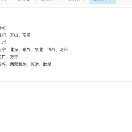
海淀
厦门、东山、南靖
广州
南宁、北海、东兴、钦北、博白、龙州
海口、万宁
景谷、西双版纳、景洪、勐腊