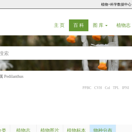
植物+科学数据中心
(current)
(current)
主 页
百 科
图 库
植物志
edilanthus
PPBC
CVH
Col
TPL
IPNI
分类
植物志
植物图片
植物标本
物种分布