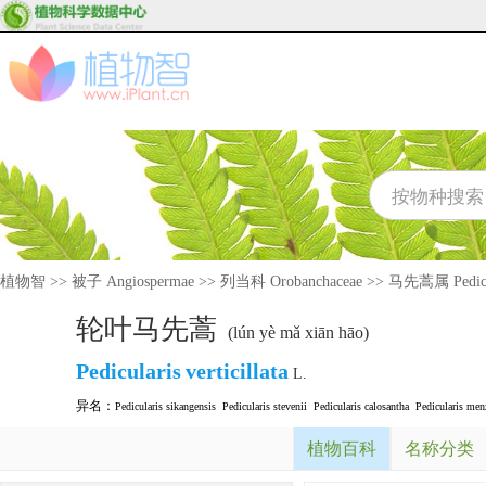
植物智
>>
被子 Angiospermae
>>
列当科 Orobanchaceae
>>
马先蒿属 Pedicu
轮叶马先蒿
(lún yè mǎ xiān hāo)
Pedicularis
verticillata
L.
异名：
Pedicularis sikangensis
Pedicularis stevenii
Pedicularis calosantha
Pedicularis menz
植物百科
名称分类