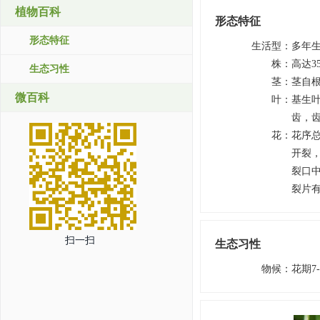
植物百科
形态特征
形态特征
生活型
：
多年
株
：
高达3
生态习性
茎
：
茎自
微百科
叶
：
基生叶
齿，
花
：
花序
开裂
裂口
裂片有
扫一扫
生态习性
物候
：
花期7