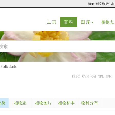
植物+科学数据中心
(current)
(current)
主 页
百 科
图 库
植物志
dicularis
PPBC
CVH
Col
TPL
IPNI
分类
植物志
植物图片
植物标本
物种分布