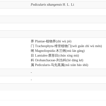
Pedicularis sikangensis
H. L. Li
界 Plantae-植物界(zhí wù jiè)
门 Tracheophyta-维管植物门(wéi guǎn zhí wù mén)
纲 Magnoliopsida-木兰纲(mù lán gāng)
目 Lamiales-唇形目(chún xíng mù)
科 Orobanchaceae-列当科(liè dāng kē)
属 Pedicularis-马先蒿属(mǎ xiān hāo shǔ)
-
-