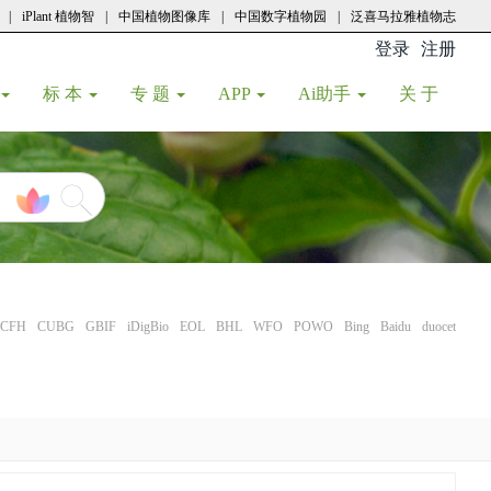
|
iPlant 植物智
|
中国植物图像库
|
中国数字植物园
|
泛喜马拉雅植物志
登录
注册
(current
标 本
专 题
APP
Ai助手
关 于
CFH
CUBG
GBIF
iDigBio
EOL
BHL
WFO
POWO
Bing
Baidu
duocet