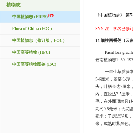
植物志
《中国植物志》
第5
SYN
中国植物志 (FRPS)
Flora of China (FOC)
SYN 注：学名已修订，接受
中国植物志（修订版，FOC）
14.细柱西番莲（云
中国高等植物 (HPC)
Passiflora graci
云南植物志1: 50. 1977; S.
中国高等植物图鉴 (ISC)
一年生草质藤本
5-6厘米，基部心
头；叶柄长达7厘米
内，直径达2.5厘
毛，在外面顶端具1
高约0.5毫米；无花
毫米；子房近球形，密
米，成熟时紫黑色。花