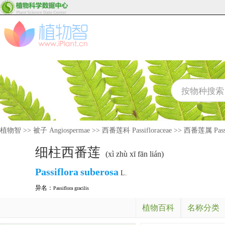
植物智
>>
被子 Angiospermae
>>
西番莲科 Passifloraceae
>>
西番莲属 Passi
细柱西番莲
(xì zhù xī fān lián)
Passiflora
suberosa
L.
异名：
Passiflora gracilis
植物百科
名称分类