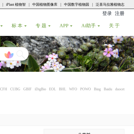
|
iPlant 植物智
|
中国植物图像库
|
中国数字植物园
|
泛喜马拉雅植物志
登录
注册
(current
标 本
专 题
APP
Ai助手
关 于
CFH
CUBG
GBIF
iDigBio
EOL
BHL
WFO
POWO
Bing
Baidu
duocet