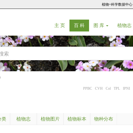
植物+科学数据中心
(current)
(current)
主 页
百 科
图 库
植物志
m
PPBC
CVH
Col
TPL
IPNI
分类
植物志
植物图片
植物标本
物种分布