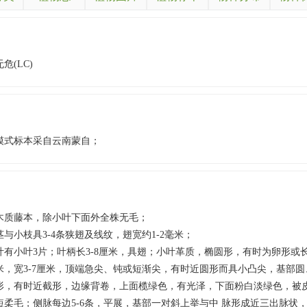
无危(LC)
模式标本采自云南蒙自；
木质藤本，除小叶下面外全株无毛；
茎与小枝具3-4条狭翅及线纹，翅宽约1-2毫米；
叶有小叶3片；叶柄长3-8厘米，具翅；小叶革质，椭圆形，有时为卵形或长圆
米，宽3-7厘米，顶端急尖、钝或短渐尖，有时近圆形而具小凸尖，基部
形，有时近截形，边缘背卷，上面榄绿色，有光泽，下面粉白淡绿色，被
短柔毛；侧脉每边5-6条，平展，基部一对斜上举与中 脉形成近三出脉状