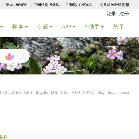
|
iPlant 植物智
|
中国植物图像库
|
中国数字植物园
|
泛喜马拉雅植物志
登录
注册
(current
标 本
专 题
APP
Ai助手
关 于
CFH
CUBG
GBIF
iDigBio
EOL
BHL
WFO
POWO
Bing
Baidu
duocet
保护