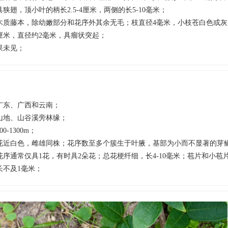
具狭翅，顶小叶的柄长2.5-4厘米，两侧的长5-10毫米；
木质藤本，除幼嫩部分和花序外其余无毛；枝直径4毫米，小枝苍白色或灰白
厘米，直径约2毫米，具瘤状突起；
果未见；
广东、广西和云南；
山地、山谷溪旁林缘；
00-1300m；
花近白色，雌雄同株；花序数至多个簇生于叶腋，基部为小而不显著的芽
花序通常仅具1花，有时具2朵花；总花梗纤细，长4-10毫米；苞片和小苞
长不及1毫米；