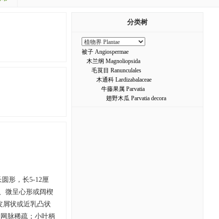
分类树
被子 Angiospermae
木兰纲 Magnoliopsida
毛茛目 Ranunculales
木通科 Lardizabalaceae
牛藤果属 Parvatia
翅野木瓜 Parvatia decora
形，长5-12厘
圆、微呈心形或阔楔
皮屑状或近乳凸状
，网脉稀疏；小叶柄