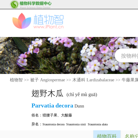
植物智
>>
被子 Angiospermae
>>
木通科 Lardizabalaceae
>>
牛藤果属 P
翅野木瓜
(chì yě mù guā)
Parvatia
decora
Dunn
俗名：
猎腰子果
、
大酸藤
异名：
Stauntonia decora
Stauntonia sinii
Stauntonia alata
植物百科
名称