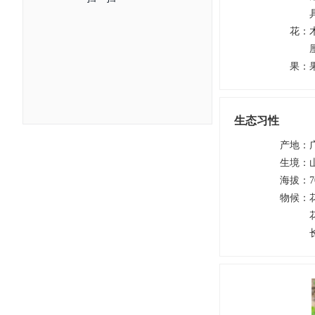
花
：
果
：
生态习性
产地
：
生境
：
海拔
：
7
物候
：