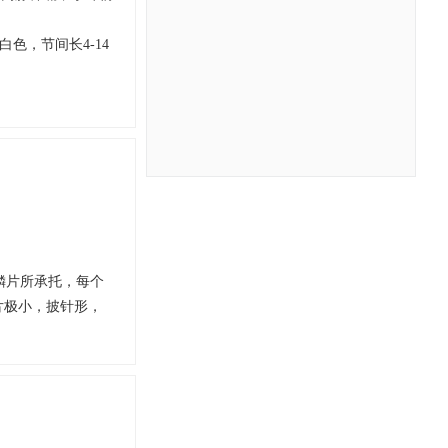
色，节间长4-14
鳞片所承托，每个
片极小，披针形，