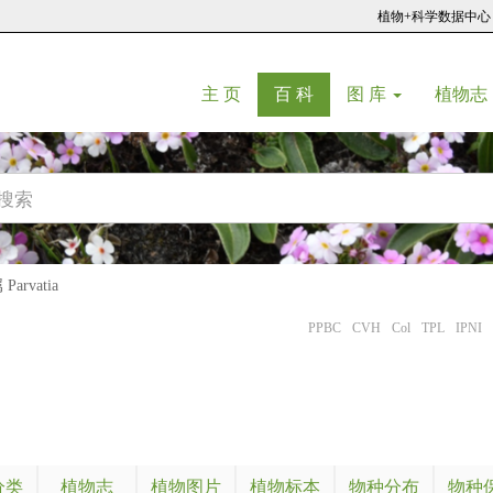
植物+科学数据中心
(current)
(current)
主 页
百 科
图 库
植物志
arvatia
PPBC
CVH
Col
TPL
IPNI
分类
植物志
植物图片
植物标本
物种分布
物种