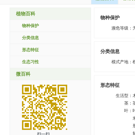
植物百科
物种保护
物种保护
濒危等级
：
分类信息
形态特征
分类信息
生态习性
模式产地
：
微百科
形态特征
生活型
：
茎
：
叶
：
扫一扫