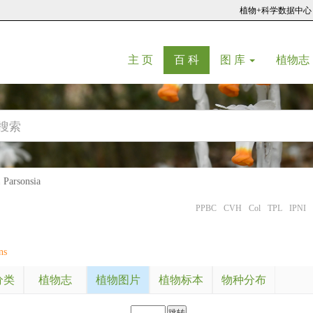
植物+科学数据中心
(current)
(current)
主 页
百 科
图 库
植物志
arsonsia
PPBC
CVH
Col
TPL
IPNI
ns
分类
植物志
植物图片
植物标本
物种分布