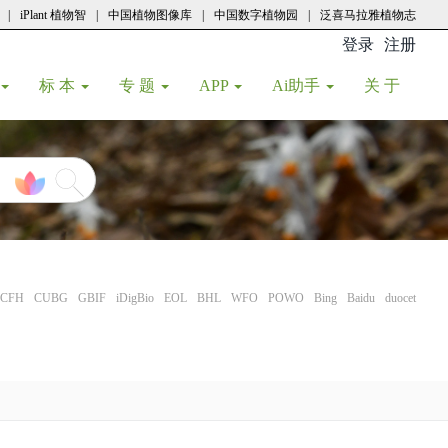
|
iPlant 植物智
|
中国植物图像库
|
中国数字植物园
|
泛喜马拉雅植物志
登录
注册
(current
标 本
专 题
APP
Ai助手
关 于
CFH
CUBG
GBIF
iDigBio
EOL
BHL
WFO
POWO
Bing
Baidu
duocet