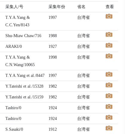
采集人/号
采集年份
省名
查看
T.Y.A.Yang &
1997
台湾省
C.C.Yen/8143
Shu-Miaw Chaw/716
1988
台湾省
ARAKI/0
1927
台湾省
T.Y.A.Yang &
1998
台湾省
C.N.Wang/10065
T.Y.A.Yang et al./8447
1997
台湾省
Y.Tateishi et al./15328
1982
台湾省
Y.Tateishi et al./15159
1982
台湾省
Tashiro/0
1924
台湾省
Tashiro/0
1924
台湾省
S.Sasaki/0
1912
台湾省