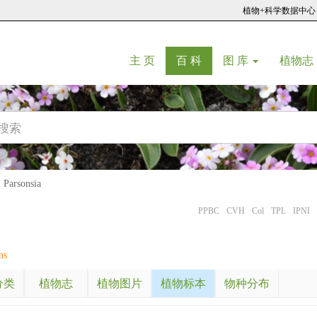
植物+科学数据中心
(current)
(current)
主 页
百 科
图 库
植物志
arsonsia
PPBC
CVH
Col
TPL
IPNI
ns
分类
植物志
植物图片
植物标本
物种分布