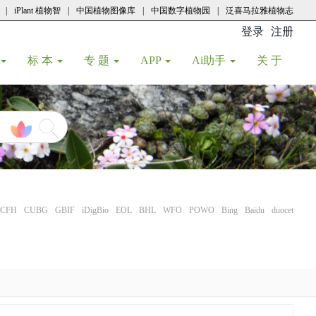
|
iPlant 植物智
|
中国植物图像库
|
中国数字植物园
|
泛喜马拉雅植物志
登录
注册
(current
标 本
专 题
APP
Ai助手
关 于
CFH
CUBG
GBIF
iDigBio
EOL
BHL
WFO
POWO
Bing
Baidu
duocet