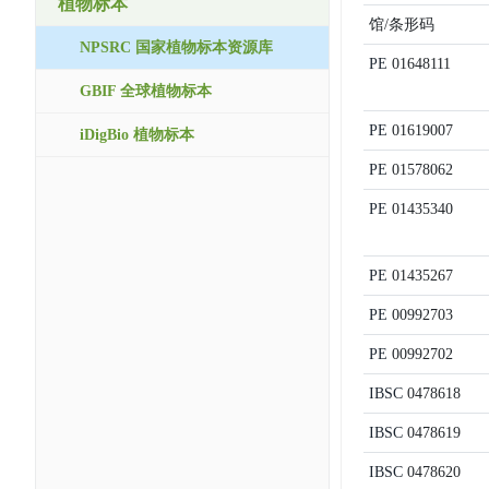
植物标本
馆/条形码
NPSRC 国家植物标本资源库
PE
01648111
GBIF 全球植物标本
PE
01619007
iDigBio 植物标本
PE
01578062
PE
01435340
PE
01435267
PE
00992703
PE
00992702
IBSC
0478618
IBSC
0478619
IBSC
0478620