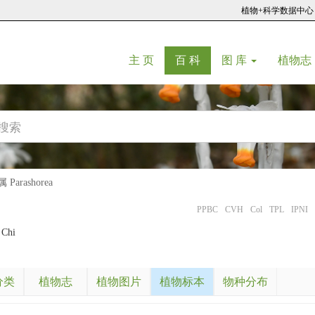
植物+科学数据中心
(current)
(current)
主 页
百 科
图 库
植物志
Parashorea
PPBC
CVH
Col
TPL
IPNI
 Chi
分类
植物志
植物图片
植物标本
物种分布