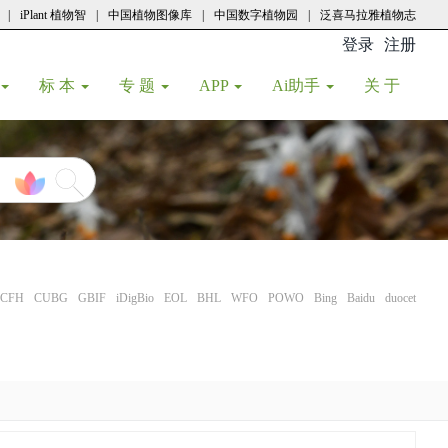
|
iPlant 植物智
|
中国植物图像库
|
中国数字植物园
|
泛喜马拉雅植物志
登录
注册
(current
标 本
专 题
APP
Ai助手
关 于
CFH
CUBG
GBIF
iDigBio
EOL
BHL
WFO
POWO
Bing
Baidu
duocet