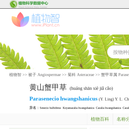
植物智
>>
被子 Angiospermae
>>
菊科 Asteraceae
>>
蟹甲草属 Parasen
黄山蟹甲草
(huáng shān xiè jiǎ cǎo)
Parasenecio
hwangshanicus
(Y. Ling) Y. L. C
异名：
Senecio bulbiferus
Koyamacalia hwangshanica
Cacalia hwangshanica
Cacal
植物百科
名称