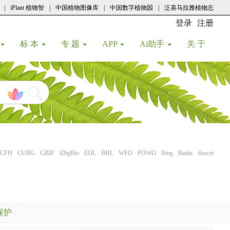
|
iPlant 植物智
|
中国植物图像库
|
中国数字植物园
|
泛喜马拉雅植物志
登录
注册
(current
标 本
专 题
APP
Ai助手
关 于
CFH
CUBG
GBIF
iDigBio
EOL
BHL
WFO
POWO
Bing
Baidu
duocet
保护