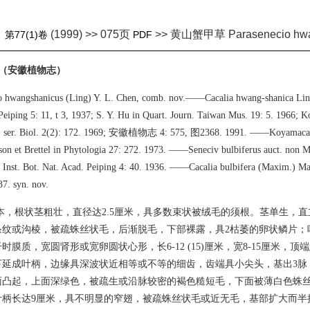
(1999) >> 075页
>> 黄山蟹甲草 Parasenecio hwa
》
第77(1)卷
PDF
草（安徽植物志）
o hwangshanicus (Ling) Y. L. Chen, comb. nov.——Cacalia hwang-shanica Ling 
Peiping 5: 11, t 3, 1937; S. Y. Hu in Quart. Journ. Taiwan Mus. 19: 5. 1966;
v. ser. Biol. 2(2): 172. 1969; 安徽植物志 4: 575, 图2368. 1991. ——Koyamacal
son et Brettel in Phytologia 27: 272. 1973. ——Seneciv bulbiferus auct. non 
 Inst. Bot. Nat. Acad. Peiping 4: 40. 1936. ——Cacalia bulbifera (Maxim.) Mat
37. syn. nov.
本，根状茎粗壮，直径达2.5厘米，具多数束状被绒毛的须根。茎单生，直立，
纹或沟棱，被疏蛛丝状毛，后渐脱毛，下部裸露，具2枯萎的卵状鳞片；叶
时膜质，宽圆肾形或宽卵圆状心形，长6-12 (15)厘米，宽8-15厘米，
延成叶柄，边缘具深波状近相等或不等的细齿，齿端具小尖头，基出3脉，
面凸起，上面深绿色，被疏生或沿脉较密的褐色糙短毛，下面被薄白色蛛
叶柄长达9厘米，具不明显的窄翅，被疏蛛丝状毛或近无毛，基部扩大而半