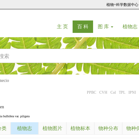
植物+科学数据中心
(current)
(current)
主 页
百 科
图 库
植物志
ecio
PPBC
CVH
Col
TPL
IPNI
hen
ia bulbifera var. piligera
分类
植物志
植物图片
植物标本
物种分布
物种