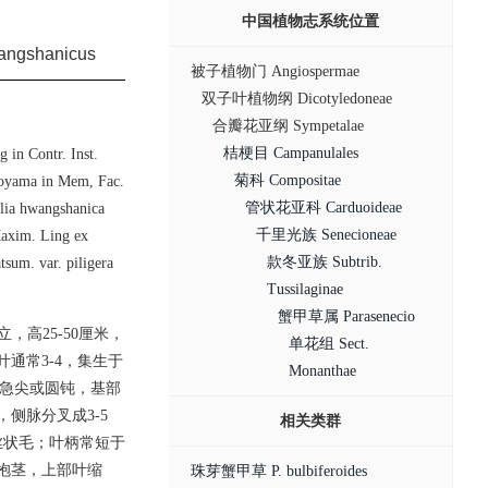
中国植物志系统位置
ngshanicus
被子植物门 Angiospermae
双子叶植物纲 Dicotyledoneae
合瓣花亚纲 Sympetalae
桔梗目 Campanulales
in Contr. Inst.
菊科 Compositae
 Koyama in Mem, Fac.
管状花亚科 Carduoideae
ia hwangshanica
千里光族 Senecioneae
Maxim. Ling ex
款冬亚族 Subtrib.
sum. var. piligera
Tussilaginae
蟹甲草属 Parasenecio
高25-50厘米，
单花组 Sect.
通常3-4，集生于
Monanthae
顶端急尖或圆钝，基部
侧脉分叉成3-5
相关类群
丝状毛；叶柄常短于
抱茎，上部叶缩
珠芽蟹甲草 P. bulbiferoides