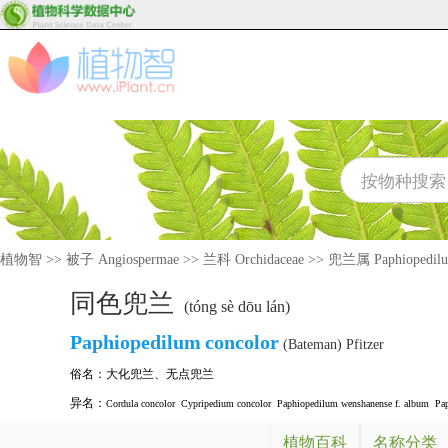
植物智
>>
被子 Angiospermae
>>
兰科 Orchidaceae
>>
兜兰属 Paphiopedil
同色兜兰
(tóng sè dōu lán)
Paphiopedilum
concolor
(Bateman) Pfitzer
俗名：
大化兜兰
、
无点兜兰
异名：
Cordula concolor
Cypripedium concolor
Paphiopedilum wenshanense f. album
Pa
植物百科
名称分类