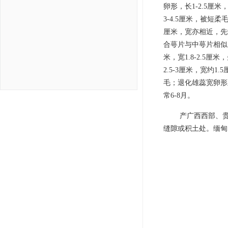
卵形，长1-2.5厘
3-4.5厘米，被短
厘米，宽亦相近，先
合萼片与中萼片相似
米，宽1.8-2.
2.5-3厘米，宽约
毛；退化雄蕊宽卵形至
常6-8月。
产广西西部、贵
缝隙或积土处。缅甸