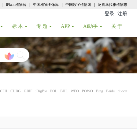
|
iPlant 植物智
|
中国植物图像库
|
中国数字植物园
|
泛喜马拉雅植物志
登录
注册
(current
标 本
专 题
APP
Ai助手
关 于
CFH
CUBG
GBIF
iDigBio
EOL
BHL
WFO
POWO
Bing
Baidu
duocet