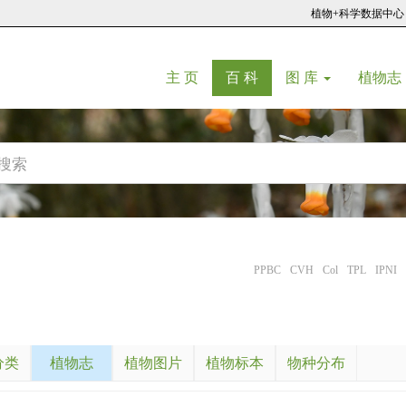
植物+科学数据中心
(current)
(current)
主 页
百 科
图 库
植物志
PPBC
CVH
Col
TPL
IPNI
分类
植物志
植物图片
植物标本
物种分布