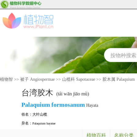
植物智
>>
被子 Angiospermae
>>
山榄科 Sapotaceae
>>
胶木属 Palaquium
台湾胶木
(tái wān jiāo mù)
Palaquium
formosanum
Hayata
俗名：
大叶山榄
异名：
Palaquium hayatae
植物百科
名称分类