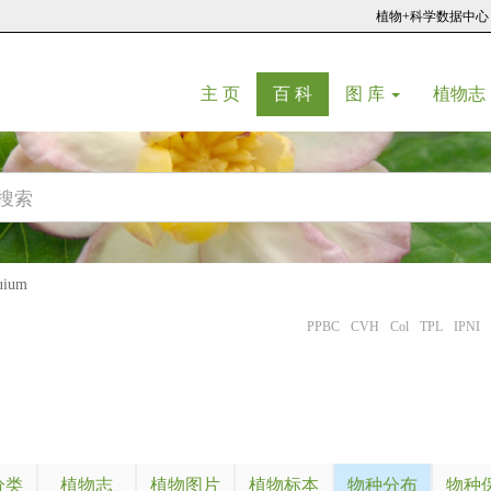
植物+科学数据中心
(current)
(current)
主 页
百 科
图 库
植物志
uium
PPBC
CVH
Col
TPL
IPNI
分类
植物志
植物图片
植物标本
物种分布
物种