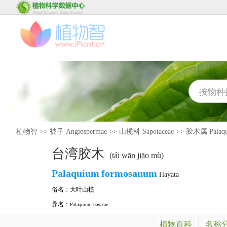
植物智
>>
被子 Angiospermae
>>
山榄科 Sapotaceae
>>
胶木属 Palaq
台湾胶木
(tái wān jiāo mù)
Palaquium
formosanum
Hayata
俗名：
大叶山榄
异名：
Palaquium hayatae
植物百科
名称