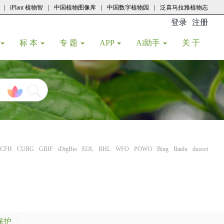
|
iPlant 植物智
|
中国植物图像库
|
中国数字植物园
|
泛喜马拉雅植物志
登录
注册
(current
标 本
专 题
APP
Ai助手
关 于
CFH
CUBG
GBIF
iDigBio
EOL
BHL
WFO
POWO
Bing
Baidu
duocet
保护