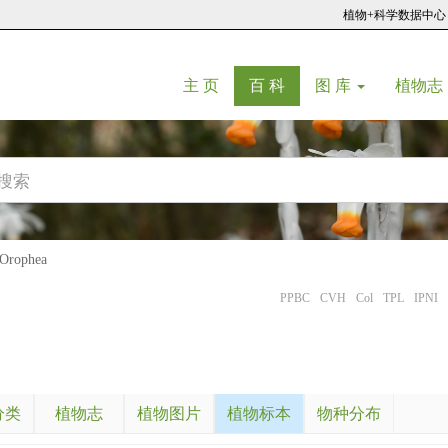
植物+科学数据中心
(current)
(current)
主 页
百 科
图 库
植物志
rophea
PPBC
CVH
Col
TPL
IPNI
分类
植物志
植物图片
植物标本
物种分布