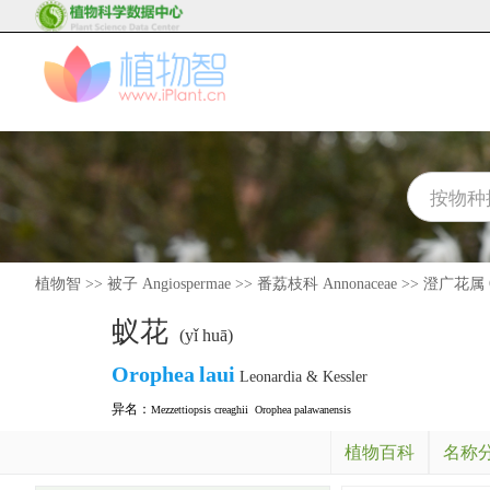
植物智
>>
被子 Angiospermae
>>
番荔枝科 Annonaceae
>>
澄广花属 O
蚁花
(yǐ huā)
Orophea
laui
Leonardia & Kessler
异名：
Mezzettiopsis creaghii
Orophea palawanensis
植物百科
名称