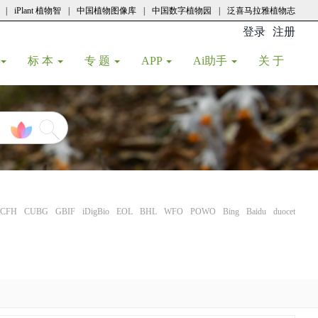
|
iPlant 植物智
|
中国植物图像库
|
中国数字植物园
|
泛喜马拉雅植物志
登录
注册
(current
标 本
专 题
APP
Ai助手
关 于
CFH
CUBG
GBIF
iDigBio
EOL
BHL
WFO
POWO
Bing
Baidu
duocet