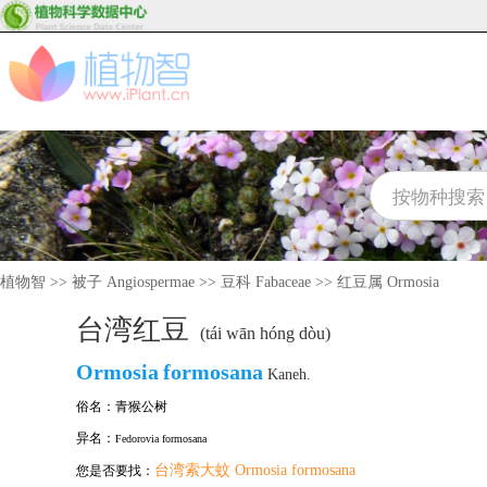
植物智
>>
被子 Angiospermae
>>
豆科 Fabaceae
>>
红豆属 Ormosia
台湾红豆
(tái wān hóng dòu)
Ormosia
formosana
Kaneh.
俗名：
青猴公树
异名：
Fedorovia formosana
台湾索大蚊 Ormosia formosana
您是否要找：