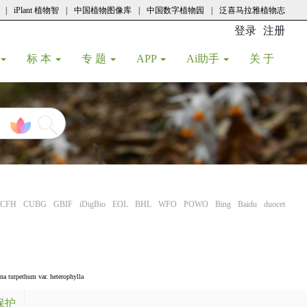
|
iPlant 植物智
|
中国植物图像库
|
中国数字植物园
|
泛喜马拉雅植物志
登录
注册
(current
标 本
专 题
APP
Ai助手
关 于
CFH
CUBG
GBIF
iDigBio
EOL
BHL
WFO
POWO
Bing
Baidu
duocet
na turpethum var. heterophylla
保护