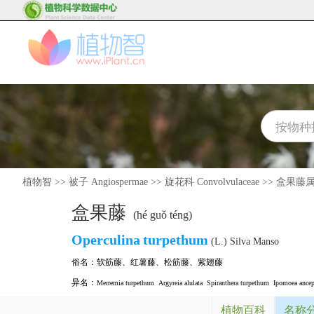
植物智
>>
被子 Angiospermae
>>
旋花科 Convolvulaceae
>>
盒果藤属 O
盒果藤
(hé guǒ téng)
Operculina
turpethum
(L.) Silva Manso
俗名：
软筋藤
、
红薯藤
、
松筋藤
、
紫翅藤
异名：
Merremia turpethum
Argyreia alulata
Spiranthera turpethum
Ipomoea ance
植物百科
名称