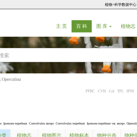
植物+科学数据中心
(current)
(current)
主 页
百 科
图 库
植物志
perculina
PPBC
CVH
Col
TPL
IPNI
ps
Ipomoea turpethum
Convolvulus anceps
Convolvulus turpethum
Ipomoea turpethum var. anceps
Operculi
分类
植物志
植物图片
植物标本
物种分布
物种