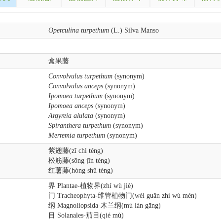
Operculina turpethum
(L.) Silva Manso
盒果藤
Convolvulus turpethum
(synonym)
Convolvulus anceps
(synonym)
Ipomoea turpethum
(synonym)
Ipomoea anceps
(synonym)
Argyreia alulata
(synonym)
Spiranthera turpethum
(synonym)
Merremia turpethum
(synonym)
紫翅藤(zǐ chì téng)
松筋藤(sōng jīn téng)
红薯藤(hóng shǔ téng)
界 Plantae-植物界(zhí wù jiè)
门 Tracheophyta-维管植物门(wéi guǎn zhí wù mén)
纲 Magnoliopsida-木兰纲(mù lán gāng)
目 Solanales-茄目(qié mù)