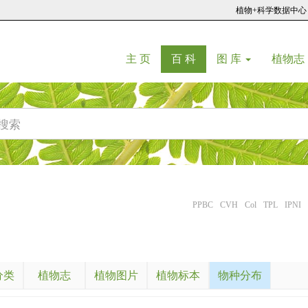
植物+科学数据中心
(current)
(current)
主 页
百 科
图 库
植物志
PPBC
CVH
Col
TPL
IPNI
分类
植物志
植物图片
植物标本
物种分布