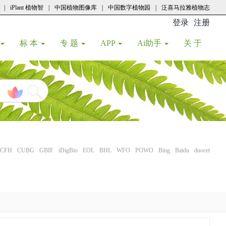
|
iPlant 植物智
|
中国植物图像库
|
中国数字植物园
|
泛喜马拉雅植物志
登录
注册
(current
标 本
专 题
APP
Ai助手
关 于
CFH
CUBG
GBIF
iDigBio
EOL
BHL
WFO
POWO
Bing
Baidu
duocet