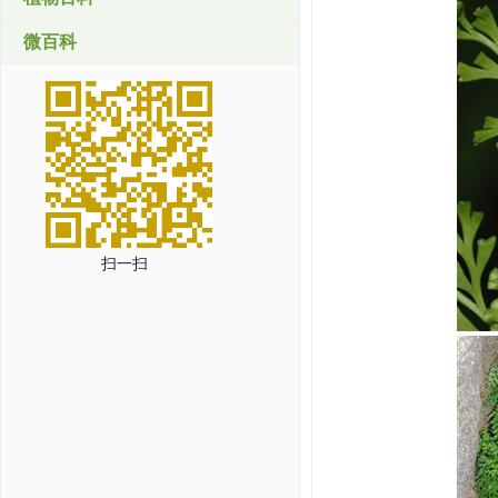
微百科
扫一扫