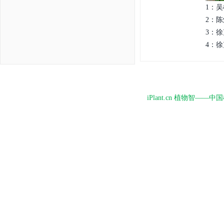
1：吴
2：陈
3：徐
4：徐
iPlant.cn 植物智—