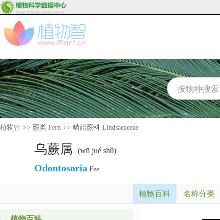
植物智
>>
蕨类 Fern
>>
鳞始蕨科 Lindsaeaceae
乌蕨属
(wū jué shǔ)
Odontosoria
Fee
植物百科
名称分类
植物百科