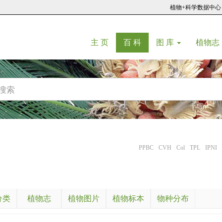
植物+科学数据中心
(current)
(current)
主 页
百 科
图 库
植物志
PPBC
CVH
Col
TPL
IPNI
分类
植物志
植物图片
植物标本
物种分布