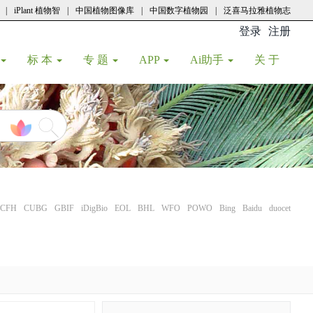
|
iPlant 植物智
|
中国植物图像库
|
中国数字植物园
|
泛喜马拉雅植物志
登录
注册
(current
标 本
专 题
APP
Ai助手
关 于
CFH
CUBG
GBIF
iDigBio
EOL
BHL
WFO
POWO
Bing
Baidu
duocet