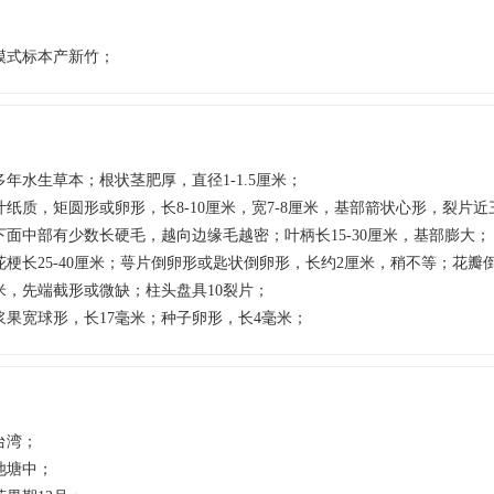
模式标本产新竹；
多年水生草本；根状茎肥厚，直径1-1.5厘米；
叶纸质，矩圆形或卵形，长8-10厘米，宽7-8厘米，基部箭状心形，裂片
下面中部有少数长硬毛，越向边缘毛越密；叶柄长15-30厘米，基部膨大；
花梗长25-40厘米；萼片倒卵形或匙状倒卵形，长约2厘米，稍不等；花瓣
米，先端截形或微缺；柱头盘具10裂片；
浆果宽球形，长17毫米；种子卵形，长4毫米；
台湾；
池塘中；