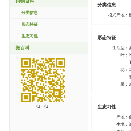
植物百科
分类信息
分类信息
模式产地
：
形态特征
生态习性
形态特征
微百科
生活型
：
叶
：
花
：
果
：
扫一扫
生态习性
产地
：
生境
：