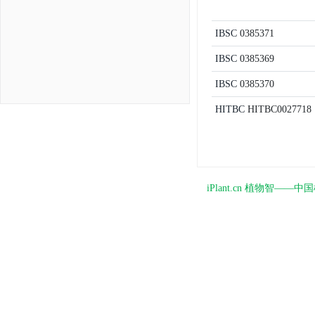
IBSC
0385371
IBSC
0385369
IBSC
0385370
HITBC
HITBC0027718
iPlant.cn 植物智—