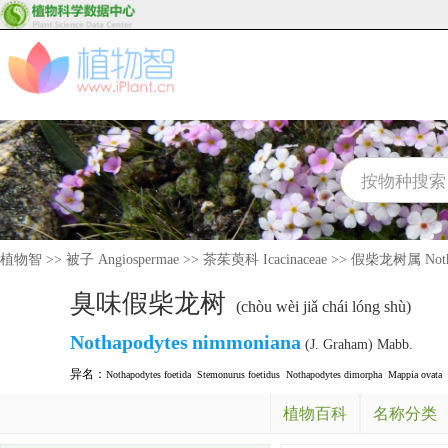
植物智
>>
被子 Angiospermae
>>
茶茱萸科 Icacinaceae
>>
假柴龙树属 Notha
臭味假柴龙树
(chòu wèi jiǎ chái lóng shù)
Nothapodytes
nimmoniana
(J. Graham) Mabb.
异名：
Nothapodytes foetida
Stemonurus foetidus
Nothapodytes dimorpha
Mappia ovata
植物百科
名称分类