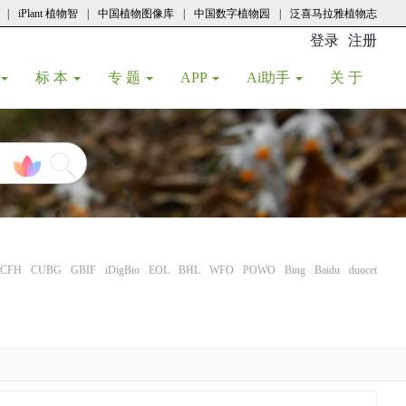
|
iPlant 植物智
|
中国植物图像库
|
中国数字植物园
|
泛喜马拉雅植物志
登录
注册
(current
标 本
专 题
APP
Ai助手
关 于
CFH
CUBG
GBIF
iDigBio
EOL
BHL
WFO
POWO
Bing
Baidu
duocet