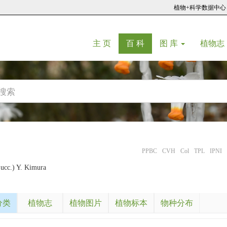
植物+科学数据中心
(current)
(current)
主 页
百 科
图 库
植物志
PPBC
CVH
Col
TPL
IPNI
ucc.) Y. Kimura
分类
植物志
植物图片
植物标本
物种分布