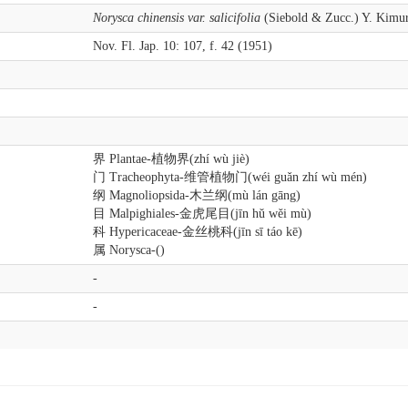
Norysca chinensis var. salicifolia
(Siebold & Zucc.) Y. Kimu
Nov. Fl. Jap. 10: 107, f. 42 (1951)
界 Plantae-植物界(zhí wù jiè)
门 Tracheophyta-维管植物门(wéi guǎn zhí wù mén)
纲 Magnoliopsida-木兰纲(mù lán gāng)
目 Malpighiales-金虎尾目(jīn hǔ wěi mù)
科 Hypericaceae-金丝桃科(jīn sī táo kē)
属 Norysca-()
-
-