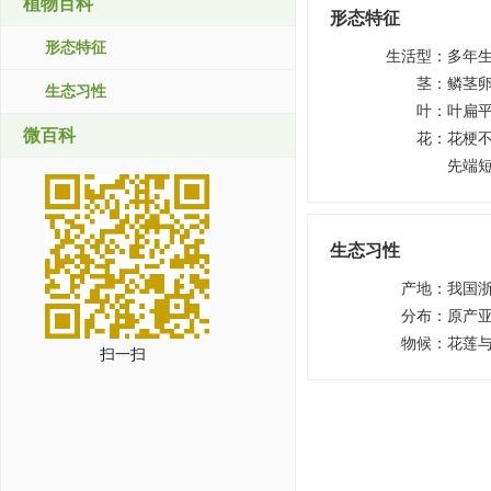
植物百科
形态特征
形态特征
生活型
：
多年
茎
：
鳞茎
生态习性
叶
：
叶扁平
微百科
花
：
花梗
先端短
生态习性
产地
：
我国
分布
：
原产
物候
：
花莲与
扫一扫