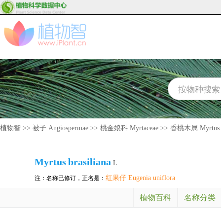
植物智
>>
被子 Angiospermae
>>
桃金娘科 Myrtaceae
>>
香桃木属 Myrtus
Myrtus
brasiliana
L.
红果仔 Eugenia uniflora
注：名称已修订，正名是：
植物百科
名称分类