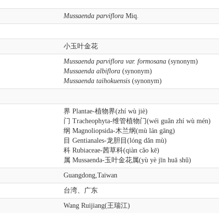
Mussaenda parviflora
Miq.
小玉叶金花
Mussaenda parviflora var. formosana
(synonym)
Mussaenda albiflora
(synonym)
Mussaenda taihokuensis
(synonym)
界 Plantae-植物界(zhí wù jiè)
门 Tracheophyta-维管植物门(wéi guǎn zhí wù mén)
纲 Magnoliopsida-木兰纲(mù lán gāng)
目 Gentianales-龙胆目(lóng dǎn mù)
科 Rubiaceae-茜草科(qiàn cǎo kē)
属 Mussaenda-玉叶金花属(yù yè jīn huā shǔ)
Guangdong,Taiwan
台湾、广东
Wang Ruijiang(王瑞江)