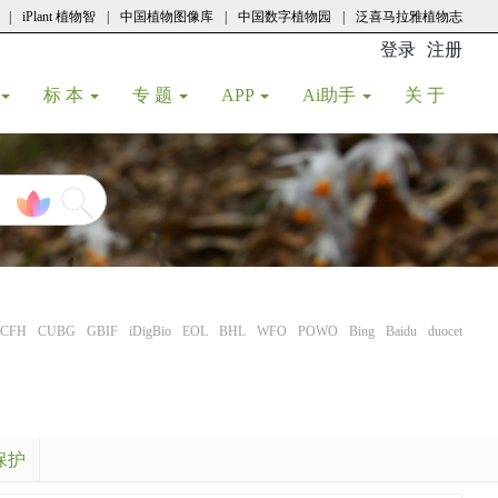
|
iPlant 植物智
|
中国植物图像库
|
中国数字植物园
|
泛喜马拉雅植物志
登录
注册
(current
标 本
专 题
APP
Ai助手
关 于
CFH
CUBG
GBIF
iDigBio
EOL
BHL
WFO
POWO
Bing
Baidu
duocet
保护