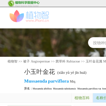
植物智
>>
被子 Angiospermae
>>
茜草科 Rubiaceae
>>
玉叶金花属 Mus
小玉叶金花
(xiǎo yù yè jīn huā)
Mussaenda
parviflora
Miq.
异名：
Mussaenda albiflora
Mussaenda taihokuensis
Mussaenda parviflora var. for
植物百科
名称