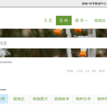
植物+科学数据中心
(current)
(current)
主 页
百 科
图 库
植物志
saenda
PPBC
CVH
Col
TPL
IPNI
mosana
分类
植物志
植物图片
植物标本
物种分布
物种