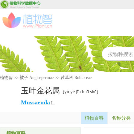
植物智
>>
被子 Angiospermae
>>
茜草科 Rubiaceae
玉叶金花属
(yù yè jīn huā shǔ)
Mussaenda
L.
植物百科
名称分类
植物百科