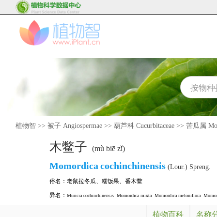
植物智
>>
被子 Angiospermae
>>
葫芦科 Cucurbitaceae
>>
苦瓜属 Mom
木鳖子
(mù biē zǐ)
Momordica
cochinchinensis
(Lour.) Spreng.
俗名：
老鼠拉冬瓜
、
糯饭果
、
番木鳖
异名：
Muricia cochinchinensis
Momordica mixta
Momordica meloniflora
Momord
植物百科
名称