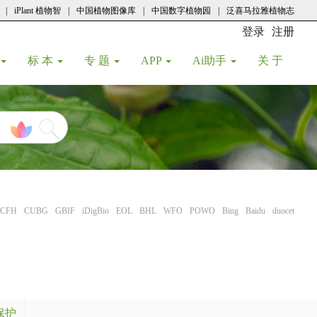
|
iPlant 植物智
|
中国植物图像库
|
中国数字植物园
|
泛喜马拉雅植物志
登录
注册
(current
标 本
专 题
APP
Ai助手
关 于
CFH
CUBG
GBIF
iDigBio
EOL
BHL
WFO
POWO
Bing
Baidu
duocet
保护