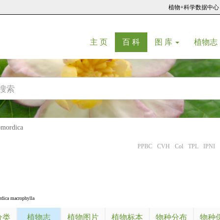
植物+科学数据中心
(current)
(current)
主 页
百 科
图 库
植物志
ordica
PPBC
CVH
Col
TPL
IPNI
ica macrophylla
分类
植物志
植物图片
植物标本
物种分布
物种