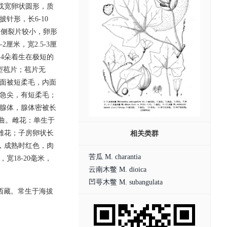
或宽卵状圆形，质
针形，长6-10
缘，侧裂片较小，卵形
2厘米，宽2.5-3厘
4朵着生在极短的
型苞片；苞片无
两面被短柔毛，内面
或急尖，有短柔毛；
色腺体，腺体密被长
折曲。雌花：单生于
同雄花；子房卵状长
相关类群
米，成熟时红色，肉
苦瓜 M. charantia
宽18-20毫米，
云南木鳖 M. dioica
凹萼木鳖 M. subangulata
西藏。常生于海拔