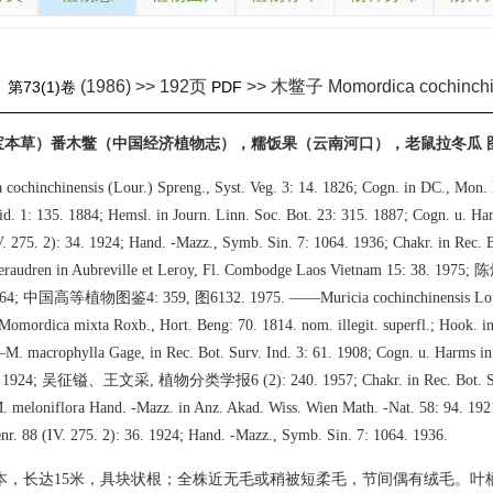
(1986) >> 192页
>> 木鳖子 Momordica cochinchi
》
第73(1)卷
PDF
开宝本草）番木鳖（中国经济植物志），糯饭果（云南河口），老鼠拉冬瓜 图版
cochinchinensis (Lour.) Spreng., Syst. Veg. 3: 14. 1826; Cogn. in DC., Mon. 
id. 1: 135. 1884; Hemsl. in Journ. Linn. Soc. Bot. 23: 315. 1887; Cogn. u. Ha
V. 275. 2): 34. 1924; Hand. -Mazz., Symb. Sin. 7: 1064. 1936; Chakr. in Rec. B
 Keraudren in Aubreville et Leroy, Fl. Combodge Laos Vietnam 15: 38. 
964; 中国高等植物图鉴4: 359, 图6132. 1975. ——Muricia cochinchinensis Lour.
mordica mixta Roxb., Hort. Beng: 70. 1814. nom. illegit. superfl.; Hook. in
. macrophylla Gage, in Rec. Bot. Surv. Ind. 3: 61. 1908; Cogn. u. Harms in 
33. 1924; 吴征镒、王文采, 植物分类学报6 (2): 240. 1957; Chakr. in Rec. Bot. Sur
meloniflora Hand. -Mazz. in Anz. Akad. Wiss. Wien Math. -Nat. 58: 94. 192
enr. 88 (IV. 275. 2): 36. 1924; Hand. -Mazz., Symb. Sin. 7: 1064. 1936.
本，长达15米，具块状根；全株近无毛或稍被短柔毛，节间偶有绒毛。叶柄粗