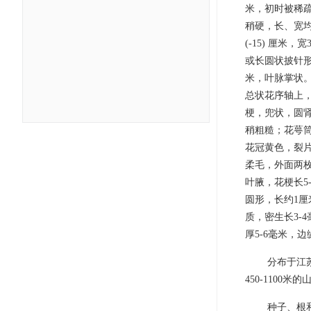
米，初时被稀疏
稍硬，长、宽均
(-15) 厘米
或长圆状披针形，长
米，叶脉掌状。
总状花序轴上，
梗，兜状，圆肾
稍粗糙；花萼筒
花冠黄色，裂片
柔毛，外面两枚
叶腋，花梗长5
圆形，长约1厘
质，密生长3-
厚5-6毫米，
分布于江
450-110
种子、根