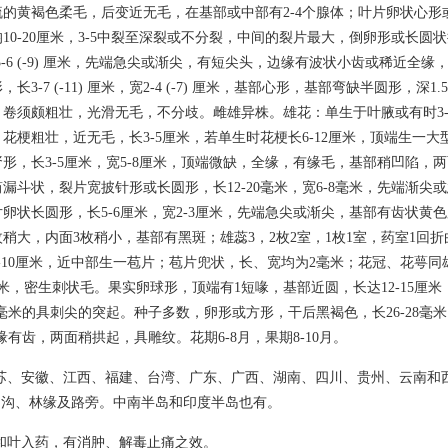
的黄褐色柔毛，后变近无毛，在基部或中部有2-4个腺体；叶片卵状心形
10-20厘米，3-5中裂至深裂或不分裂，中间的裂片最大，倒卵形或长圆状披
，宽3-6 (-9) 厘米，先端急尖或渐尖，有短尖头，边缘有波状小齿或稀近全
3-7 (-11) 厘米，宽2-4 (-7) 厘米，基部心形，基部弯缺半圆形，深1.5-
卷须颇粗壮，光滑无毛，不分歧。雌雄异株。雄花：单生于叶腋或有时3-
花梗粗壮，近无毛，长3-5厘米，若单生时花梗长6-12厘米，顶端生一大
形，长3-5厘米，宽5-8厘米，顶端微缺，全缘，有缘毛，基部稍凹陷，
漏斗状，裂片宽披针形或长圆形，长12-20毫米，宽6-8毫米，先端渐尖
卵状长圆形，长5-6厘米，宽2-3厘米，先端急尖或渐尖，基部有齿状黄
稍大，内面3枚稍小，基部有黑斑；雄蕊3，2枚2室，1枚1室，药室1回
-10厘米，近中部生一苞片；苞片兜状，长、宽均为2毫米；花冠、花萼
米，密生刺状毛。果实卵球形，顶端有1短喙，基部近圆，长达12-15厘
4毫米的具刺尖的突起。种子多数，卵形或方形，干后黑褐色，长26-28毫米，
边缘有齿，两面稍拱起，具雕纹。花期6-8月，果期8-10月。
苏、安徽、江西、福建、台湾、广东、广西、湖南、四川、贵州、云南和
0米的山沟、林缘及路旁。中南半岛和印度半岛也有。
和叶入药，有消肿、解毒止痛之效。