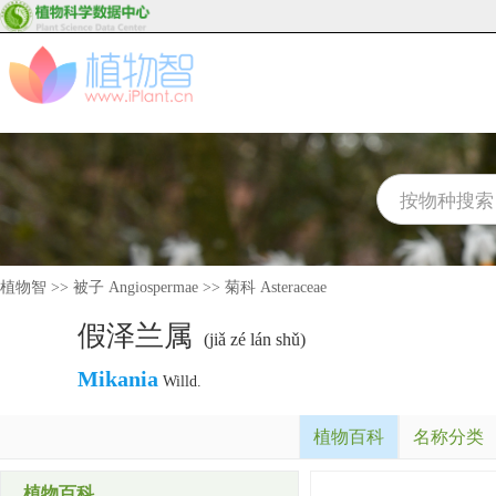
植物智
>>
被子 Angiospermae
>>
菊科 Asteraceae
假泽兰属
(jiǎ zé lán shǔ)
Mikania
Willd.
植物百科
名称分类
植物百科