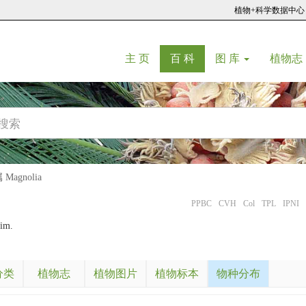
植物+科学数据中心
(current)
(current)
主 页
百 科
图 库
植物志
agnolia
PPBC
CVH
Col
TPL
IPNI
im.
分类
植物志
植物图片
植物标本
物种分布