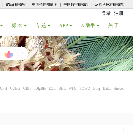
|
iPlant 植物智
|
中国植物图像库
|
中国数字植物园
|
泛喜马拉雅植物志
登录
注册
(current
标 本
专 题
APP
Ai助手
关 于
CFH
CUBG
GBIF
iDigBio
EOL
BHL
WFO
POWO
Bing
Baidu
duocet