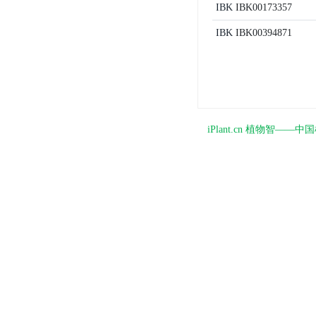
IBK
IBK00173357
IBK
IBK00394871
iPlant.cn 植物智—