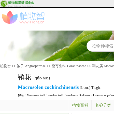
植物智
>>
被子 Angiospermae
>>
桑寄生科 Loranthaceae
>>
鞘花属 Macros
鞘花
(qiào huā)
Macrosolen
cochinchinensis
(Lour.) Tiegh.
异名：
Macrosolen fordii
Loranthus fordii
Loranthus cochinchinensis
Loranthus ampullac
植物百科
名称分类