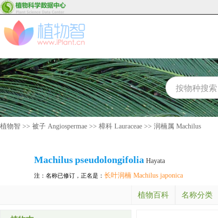
植物智
>>
被子 Angiospermae
>>
樟科 Lauraceae
>>
润楠属 Machilus
Machilus
pseudolongifolia
Hayata
长叶润楠 Machilus japonica
注：名称已修订，正名是：
植物百科
名称分类