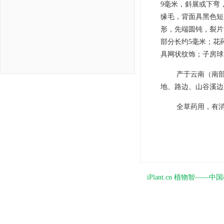
9毫米，斜展或下弯，
缘毛，背面具黑色短
形，先端圆钝，裂片
部分长约5毫米；花药卵
具网状纹饰；子房球形
产于云南（南
地、路边、山谷溪边
全草药用，有
iPlant.cn 植物智—