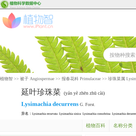
植物智
>>
被子 Angiospermae
>>
报春花科 Primulaceae
>>
珍珠菜属 Lysima
延叶珍珠菜
(yán yè zhēn zhū cài)
Lysimachia
decurrens
G. Forst.
异名：
Lysimachia recurvata
Lysimachia sinica
Lysimachia consobrina
Lysimachia decurren
植物百科
名称分类