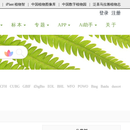
|
iPlant 植物智
|
中国植物图像库
|
中国数字植物园
|
泛喜马拉雅植物志
登录
注册
(current
标 本
专 题
APP
Ai助手
关 于
CFH
CUBG
GBIF
iDigBio
EOL
BHL
WFO
POWO
Bing
Baidu
duocet