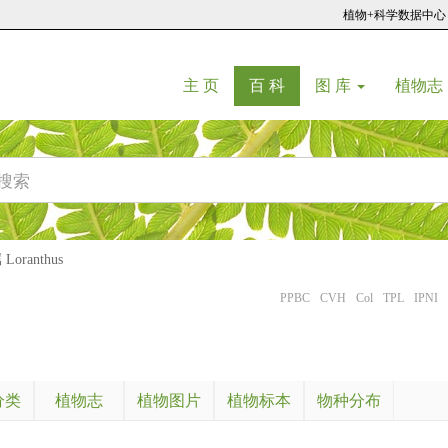
植物+科学数据中心
(current)
(current)
主 页
百 科
图 库
植物志
oranthus
PPBC
CVH
Col
TPL
IPNI
分类
植物志
植物图片
植物标本
物种分布