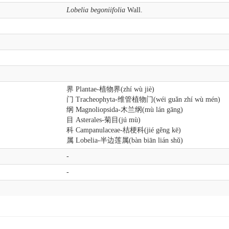
Lobelia begoniifolia
Wall.
界 Plantae-植物界(zhí wù jiè)
门 Tracheophyta-维管植物门(wéi guǎn zhí wù mén)
纲 Magnoliopsida-木兰纲(mù lán gāng)
目 Asterales-菊目(jú mù)
科 Campanulaceae-桔梗科(jié gěng kē)
属 Lobelia-半边莲属(bàn biān lián shǔ)
-
-