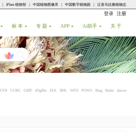
|
iPlant 植物智
|
中国植物图像库
|
中国数字植物园
|
泛喜马拉雅植物志
登录
注册
(current
标 本
专 题
APP
Ai助手
关 于
CFH
CUBG
GBIF
iDigBio
EOL
BHL
WFO
POWO
Bing
Baidu
duocet