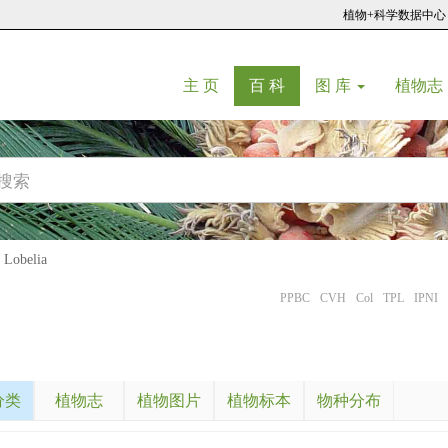
植物+科学数据中心
(current)
(current)
主 页
百 科
图 库
植物志
obelia
PPBC
CVH
Col
TPL
IPNI
分类
植物志
植物图片
植物标本
物种分布