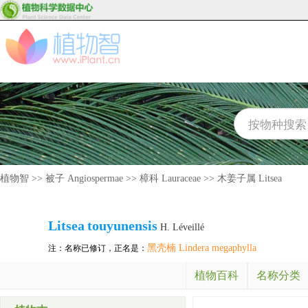
植物智
>>
被子 Angiospermae
>>
樟科 Lauraceae
>>
木姜子属 Litsea
Litsea
touyunensis
H. Léveillé
黑壳楠 Lindera megaphylla
注：名称已修订，正名是：
植物百科
名称分类