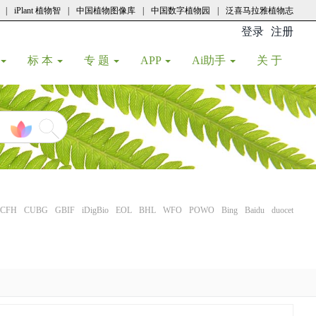
|
iPlant 植物智
|
中国植物图像库
|
中国数字植物园
|
泛喜马拉雅植物志
登录
注册
(current
标 本
专 题
APP
Ai助手
关 于
CFH
CUBG
GBIF
iDigBio
EOL
BHL
WFO
POWO
Bing
Baidu
duocet