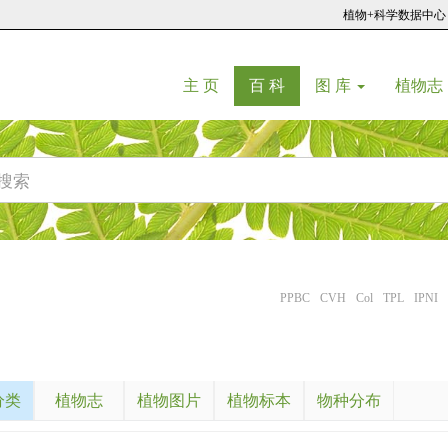
植物+科学数据中心
(current)
(current)
主 页
百 科
图 库
植物志
PPBC
CVH
Col
TPL
IPNI
分类
植物志
植物图片
植物标本
物种分布