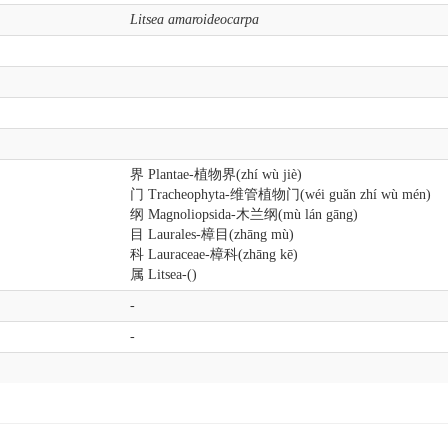
Litsea amaroideocarpa
界 Plantae-植物界(zhí wù jiè)
门 Tracheophyta-维管植物门(wéi guǎn zhí wù mén)
纲 Magnoliopsida-木兰纲(mù lán gāng)
目 Laurales-樟目(zhāng mù)
科 Lauraceae-樟科(zhāng kē)
属 Litsea-()
-
-