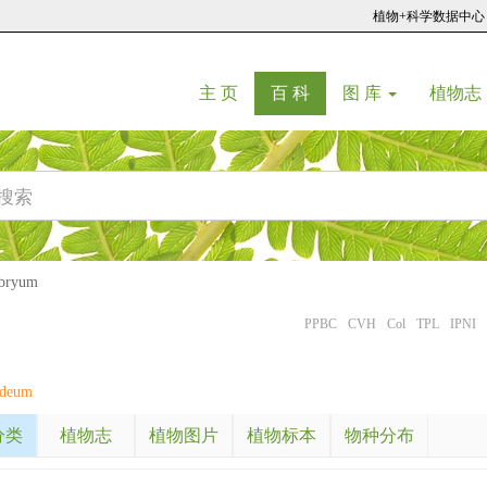
植物+科学数据中心
(current)
(current)
主 页
百 科
图 库
植物志
ryum
PPBC
CVH
Col
TPL
IPNI
deum
分类
植物志
植物图片
植物标本
物种分布