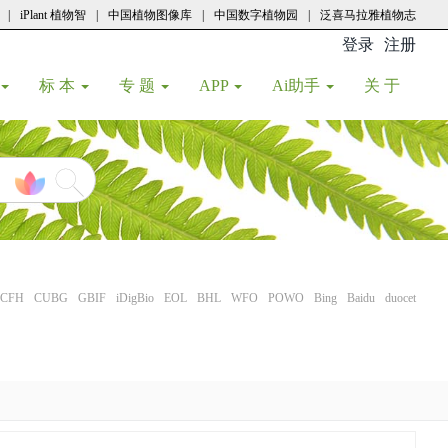
|
iPlant 植物智
|
中国植物图像库
|
中国数字植物园
|
泛喜马拉雅植物志
登录
注册
(current
标 本
专 题
APP
Ai助手
关 于
CFH
CUBG
GBIF
iDigBio
EOL
BHL
WFO
POWO
Bing
Baidu
duocet