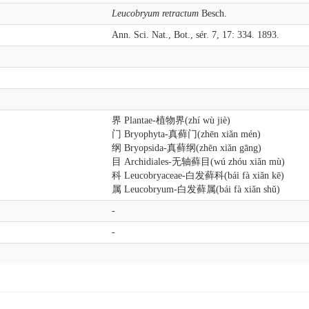
Leucobryum retractum
Besch.
Ann. Sci. Nat., Bot., sér. 7, 17: 334. 1893.
界 Plantae-植物界(zhí wù jiè)
门 Bryophyta-真藓门(zhēn xiǎn mén)
纲 Bryopsida-真藓纲(zhēn xiǎn gāng)
目 Archidiales-无轴藓目(wú zhóu xiǎn mù)
科 Leucobryaceae-白发藓科(bái fà xiǎn kē)
属 Leucobryum-白发藓属(bái fà xiǎn shǔ)
-
-