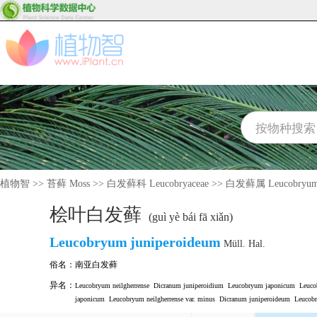
植物智
>>
苔藓 Moss
>>
白发藓科 Leucobryaceae
>>
白发藓属 Leucobryu
桧叶白发藓
(guì yè bái fā xiǎn)
Leucobryum
juniperoideum
Müll. Hal.
俗名：
南亚白发藓
异名：
Leucobryum neilgherrense
Dicranum juniperoidium
Leucobryum japonicum
Leuco
japonicum
Leucobryum neilgherrense var. minus
Dicranum juniperoideum
Leucobr