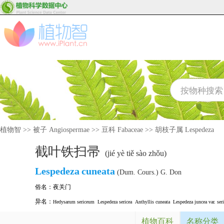
植物智
>>
被子 Angiospermae
>>
豆科 Fabaceae
>>
胡枝子属 Lespedeza
截叶铁扫帚
(jié yè tiě sào zhǒu)
Lespedeza
cuneata
(Dum. Cours.) G. Don
俗名：
夜关门
异名：
Hedysarum sericeum
Lespedeza sericea
Anthyllis cuneata
Lespedeza juncea var. ser
植物百科
名称分类