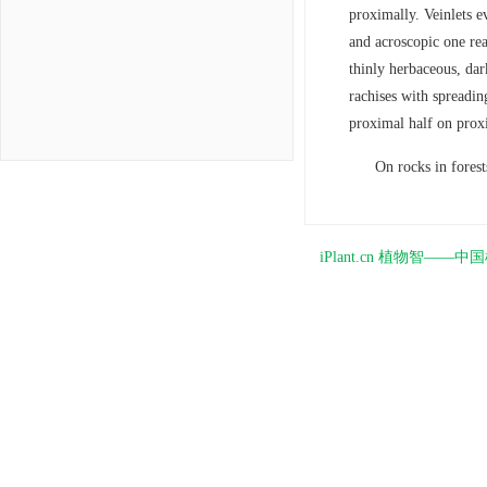
proximally. Veinlets e
and acroscopic one rea
thinly herbaceous, dar
rachises with spreading
proximal half on proxi
On rocks in fores
iPlant.cn 植物智—