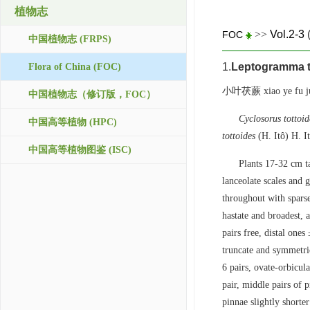
植物志
>>
Vol.2-3
FOC
中国植物志 (FRPS)
1.
Leptogramma t
Flora of China (FOC)
小叶茯蕨 xiao ye fu j
中国植物志（修订版，FOC）
Cyclosorus tottoid
中国高等植物 (HPC)
tottoides
(H. Itô) H. I
中国高等植物图鉴 (ISC)
Plants 17-32 cm ta
lanceolate scales and 
throughout with sparse
hastate and broadest, 
pairs free, distal ones
truncate and symmetrica
6 pairs, ovate-orbicul
pair, middle pairs of p
pinnae slightly shorte