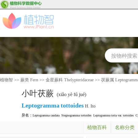
植物智
>>
蕨类 Fern
>>
金星蕨科 Thelypteridaceae
>>
茯蕨属 Leptogramm
小叶茯蕨
(xiǎo yè fú jué)
Leptogramma
tottoides
H. Ito
异名：
Leptogramma caudata
Stegnogramma tottoides
Leptogramma totta var. tottoides
C
植物百科
名称分类